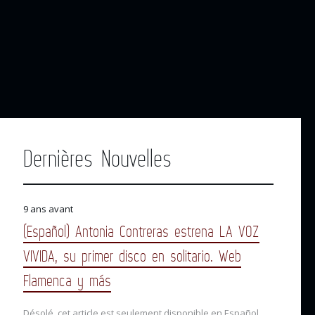
Dernières Nouvelles
9 ans avant
(Español) Antonia Contreras estrena LA VOZ
VIVIDA, su primer disco en solitario. Web
Flamenca y más
Désolé, cet article est seulement disponible en Español.