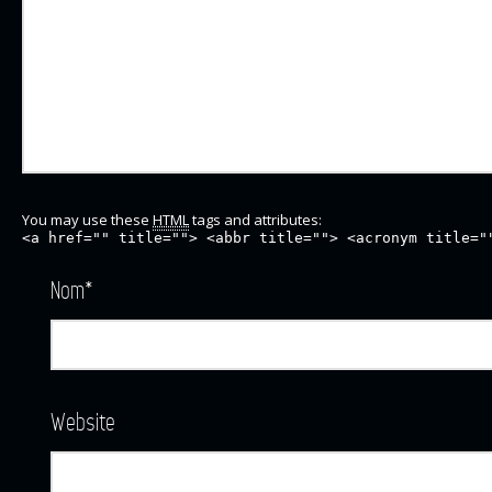
You may use these
HTML
tags and attributes:
<a href="" title=""> <abbr title=""> <acronym title="
Nom
*
Website