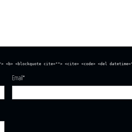
"> <b> <blockquote cite=""> <cite> <code> <del datetime=
Email
*