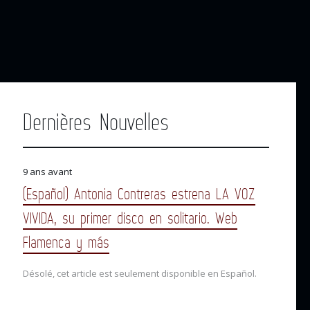
Dernières Nouvelles
9 ans avant
(Español) Antonia Contreras estrena LA VOZ
VIVIDA, su primer disco en solitario. Web
Flamenca y más
Désolé, cet article est seulement disponible en Español.