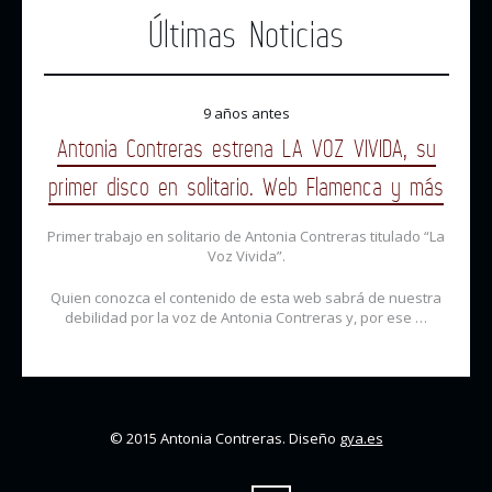
Últimas Noticias
9 años antes
Antonia Contreras estrena LA VOZ VIVIDA, su
primer disco en solitario. Web Flamenca y más
Primer trabajo en solitario de Antonia Contreras titulado “La
Voz Vivida”.
Quien conozca el contenido de esta web sabrá de nuestra
debilidad por la voz de Antonia Contreras y, por ese …
© 2015 Antonia Contreras. Diseño
gya.es