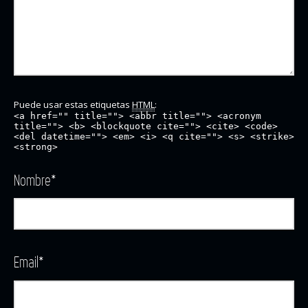
Puede usar estas etiquetas
HTML
:
<a href="" title=""> <abbr title=""> <acronym
title=""> <b> <blockquote cite=""> <cite> <code>
<del datetime=""> <em> <i> <q cite=""> <s> <strike>
<strong>
Nombre
*
Email
*