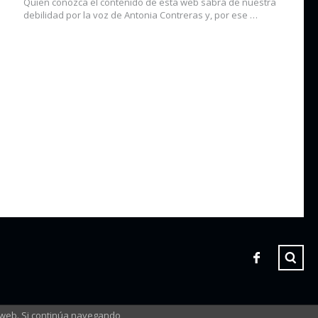
Quien conozca el contenido de esta web sabrá de nuestra
debilidad por la voz de Antonia Contreras y, por ese …
 web. Si continúa navegando,