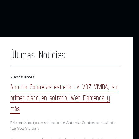
Últimas Noticias
9 años antes
Antonia Contreras estrena LA VOZ VIVIDA, su
primer disco en solitario. Web Flamenca y
más
Primer trabajo en solitario de Antonia Contreras titulado
“La Voz Vivida”.