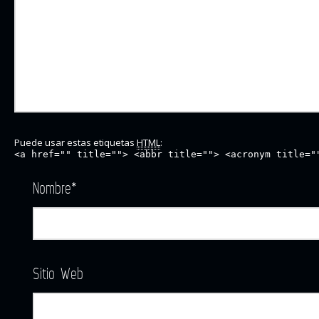
Puede usar estas etiquetas
HTML
:
<a href="" title=""> <abbr title=""> <acronym title="
Nombre
*
Sitio Web