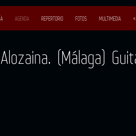
ÍA
AGENDA
REPERTORIO
FOTOS
MULTIMEDIA
«
Alozaina. (Málaga) Gui