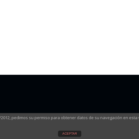
3/2012, pedimos su permiso para obtener datos de su navegación en esta
ACEPTAR