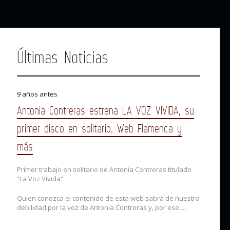
Últimas Noticias
9 años antes
Antonia Contreras estrena LA VOZ VIVIDA, su
primer disco en solitario. Web Flamenca y
más
Primer trabajo en solitario de Antonia Contreras titulado
“La Voz Vivida”.
Quien conozca el contenido de esta web sabrá de nuestra
debilidad por la voz de Antonia Contreras y, por ese …