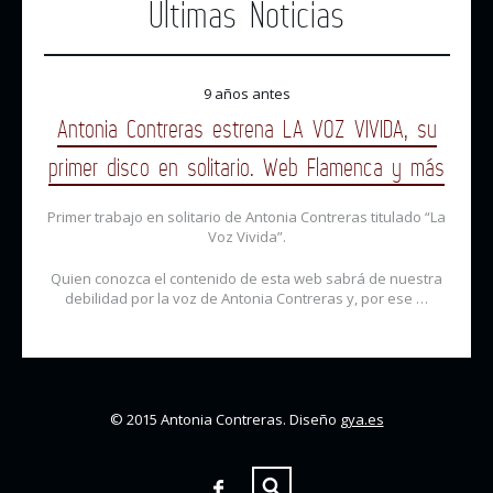
Últimas Noticias
9 años antes
Antonia Contreras estrena LA VOZ VIVIDA, su
primer disco en solitario. Web Flamenca y más
Primer trabajo en solitario de Antonia Contreras titulado “La
Voz Vivida”.
Quien conozca el contenido de esta web sabrá de nuestra
debilidad por la voz de Antonia Contreras y, por ese …
© 2015 Antonia Contreras. Diseño
gya.es