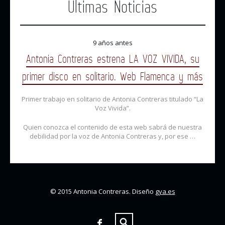
Últimas Noticias
9 años antes
Antonia Contreras estrena LA VOZ VIVIDA, su
primer disco en solitario. Web Flamenca y más
Primer trabajo en solitario de Antonia Contreras titulado “La
Voz Vivida”.
Quien conozca el contenido de esta web sabrá de nuestra
debilidad por la voz de Antonia Contreras y, por ese …
© 2015 Antonia Contreras. Diseño
gya.es