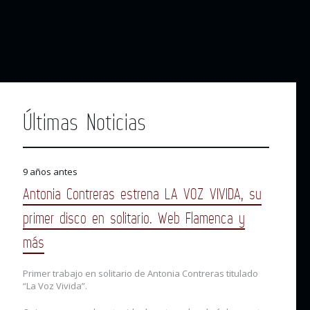
Últimas Noticias
9 años antes
Antonia Contreras estrena LA VOZ VIVIDA, su
primer disco en solitario. Web Flamenca y
más
Primer trabajo en solitario de Antonia Contreras titulado
“La Voz Vivida”.