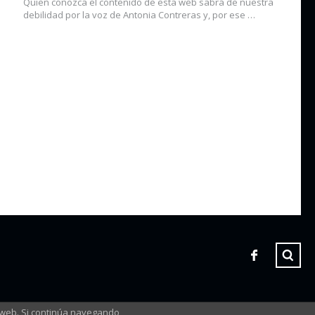
Quien conozca el contenido de esta web sabrá de nuestra
debilidad por la voz de Antonia Contreras y, por ese …
 web. Si continúa navegando,