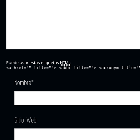
Puede usar estas etiquetas
HTML
:
<a href="" title=""> <abbr title=""> <acronym title="
Nombre
*
Sitio Web